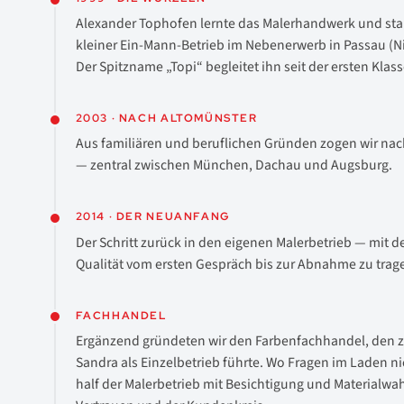
Alexander Tophofen lernte das Malerhandwerk und star
kleiner Ein-Mann-Betrieb im Nebenerwerb in Passau (N
Der Spitzname „Topi“ begleitet ihn seit der ersten Klass
2003 · NACH ALTOMÜNSTER
Aus familiären und beruflichen Gründen zogen wir na
— zentral zwischen München, Dachau und Augsburg.
2014 · DER NEUANFANG
Der Schritt zurück in den eigenen Malerbetrieb — mit 
Qualität vom ersten Gespräch bis zur Abnahme zu trag
FACHHANDEL
Ergänzend gründeten wir den Farbenfachhandel, den 
Sandra als Einzelbetrieb führte. Wo Fragen im Laden ni
half der Malerbetrieb mit Besichtigung und Materialwa