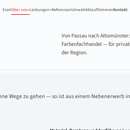
Start
Über uns
Leistungen
Referenzen
Umwelt
Ablauf
Stimmen
Kontakt
Von Passau nach Altomünster:
Farbenfachhandel — für privat
der Region.
ene Wege zu gehen — so ist aus einem Nebenerwerb in