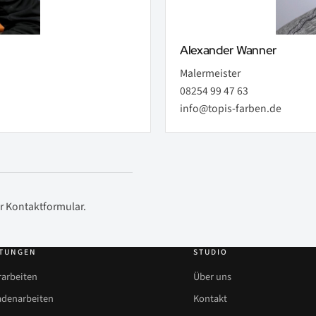
Alexander Wanner
Malermeister
08254 99 47 63
info@topis-farben.de
r Kontaktformular.
STUNGEN
STUDIO
rarbeiten
Über uns
adenarbeiten
Kontakt