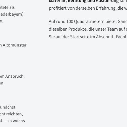
Material, Beratung und Ausführung
komm
tete als
profitiert von derselben Erfahrung, die
iederbayern).
e.
Auf rund 100 Quadratmetern bietet Sand
dieselben Produkte, die unser Team auf 
Sie auf der
Startseite im Abschnitt Fach
ch Altomünster
dem Anspruch,
en.
zunächst
cht reichten,
hl — so wuchs