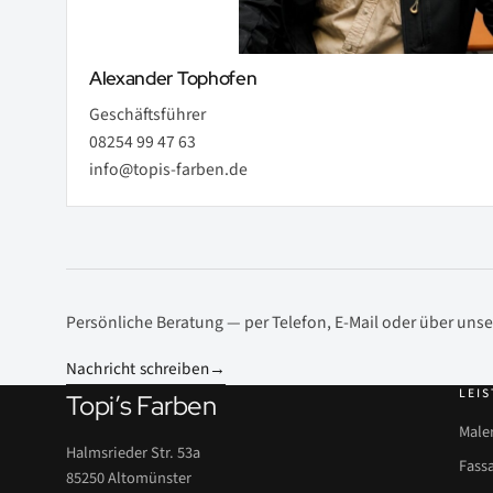
Alexander Tophofen
Geschäftsführer
08254 99 47 63
info@topis-farben.de
Persönliche Beratung — per Telefon, E-Mail oder über unse
Nachricht schreiben
→
LEI
Topi’s Farben
Male
Halmsrieder Str. 53a
Fass
85250 Altomünster