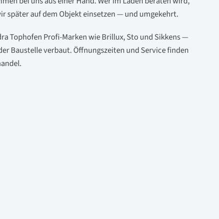
en bei uns aus einer Hand. Wer im Laden beraten wird,
 wir später auf dem Objekt einsetzen — und umgekehrt.
ra Tophofen Profi-Marken wie Brillux, Sto und Sikkens —
der Baustelle verbaut. Öffnungszeiten und Service finden
handel
.