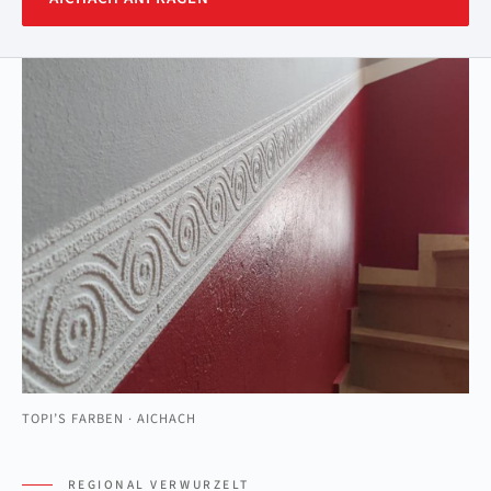
TOPI’S FARBEN · AICHACH
REGIONAL VERWURZELT