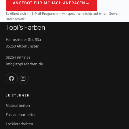
ANGEBOT FÜR AICHACH ANFRAGEN
→
Es öffnet sich Ihr E-Mail-Programm — wir speichern nichts auf einem Server.
Datenschutz
.
Topi’s Farben
Halmsrieder Str. 53a
85250 Altomünster
08254 99 47 63
info@topis-farben.de
LEISTUNGEN
Malerarbeiten
Fassadenarbeiten
Lackierarbeiten